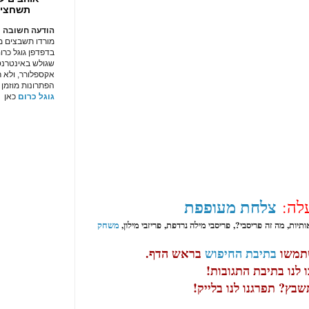
תשחצי
הודעה חשובה :
מורדו תשבצים מו
בדפדפן גוגל כרום
שגולש באינטרנט
אקספלורר, ולא 
הפתרונות מוזמן 
גוגל כרום
כאן
צלחת מעופפת
עלה:
משחק
שתמשו
בתיבת החיפוש
בראש הדף.
לנו בתיבת התגובות!
בץ? תפרגנו לנו בלייק!