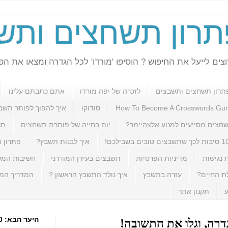
פתרון תשחצים ותש
ים לייעל את החיפוש ? הוסיפו 'מורדו' לכל הגדרה ומצאו את הפת
תרון תשחצים ותשבצים
לזכרה של יפה מורדו
אתם כתבתם עלינו
How To Become A Crosswords Gu
סודוקו
איך להפוך לפותר תשב
חצים מסייעים למנוע אלצהיימר?
יום בחייה של פותרת תשחצים
תר
ת לכך שתשבצים טובים בשבילכם!
איך לבנות תשבץ?
פתרון 
נגישות
מדיניות הפרטיות
תשבצים בעידן המודרני
חשיבות המש
ת החיים?
עזרה בתשבץ
איך נולד התשבץ הראשון ?
המדריך המק
ע
תקנון אתר
רה, וגלו את התשובה!