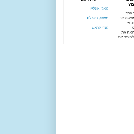
ם?
טאקי אונליין
אתר
צג כראוי
משחק באבלס
. מי
קנדי קראש
רואה את
להוריד את